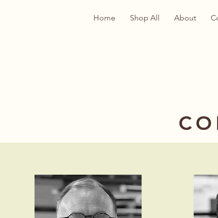
Home
Shop All
About
C
CO