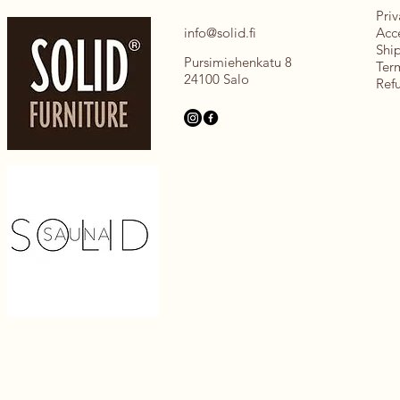
Priv
info@solid.fi
Acce
Shi
Pursimiehenkatu 8
Ter
24100 Salo
Ref